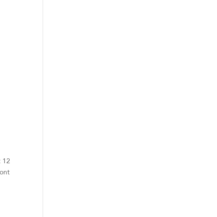
t 12
ront