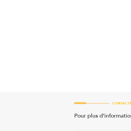
Téléservices HRi
Disponible dans TAMM ce téléservice vous
permet de consulter tout l’historique de
remboursement des actes et prestations
réalisés : transport, hospitalisation, arrêts
i
ndemnisés
, soins médicaux, biologie…
CONTACT
Pour plus d’informatio