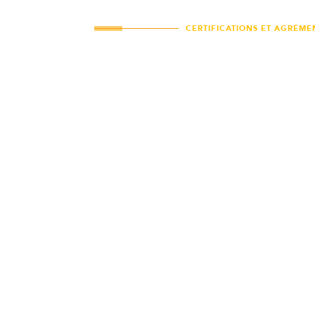
CERTIFICATIONS ET AGRÉME
Référencement SEGUR de la santé
TAMM est référencé SEGUR dans le couloir
Logiciel de Gestion de Cabinet (LGC)