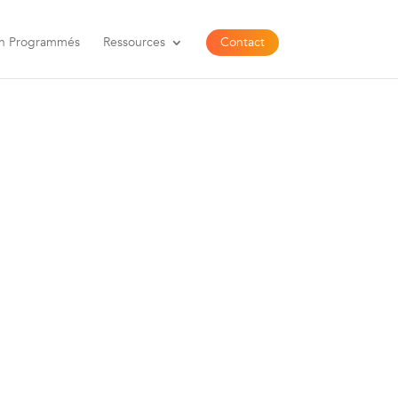
n Programmés​
Ressources
Contact