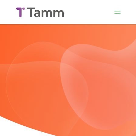
Vous accompagner dans votre mission au
service de la médecine de ville